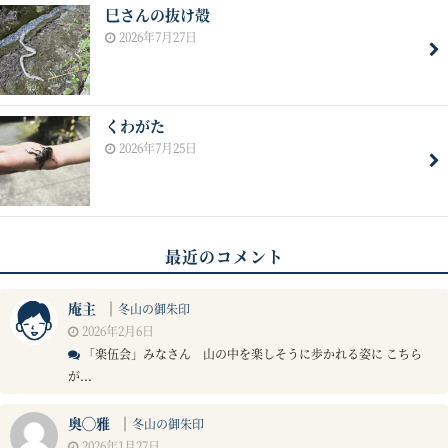
巳さんの抜け殻
2026年7月27日
くわがた
2026年7月25日
最近のコメント
庵主
｜
冬山の御朱印
2026年2月6日
「楽伍会」みなさん 山の中を楽しそうに歩かれる姿に こちら
が...
奥◯雅
｜
冬山の御朱印
2026年1月27日