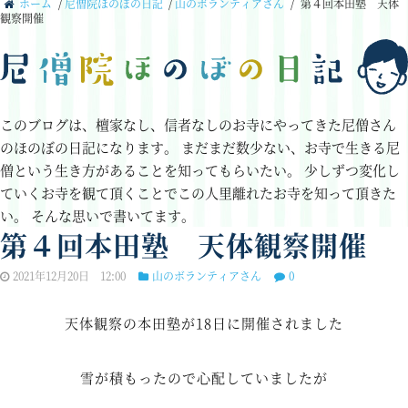
ホーム
/
尼僧院ほのぼの日記
/
山のボランティアさん
/
第４回本田塾 天体
観察開催
このブログは、檀家なし、信者なしのお寺にやってきた尼僧さん
のほのぼの日記になります。
まだまだ数少ない、お寺で生きる尼
僧という生き方があることを知ってもらいたい。
少しずつ変化し
ていくお寺を観て頂くことでこの人里離れたお寺を知って頂きた
い。
そんな思いで書いてます。
第４回本田塾 天体観察開催
2021年12月20日 12:00
山のボランティアさん
0
天体観察の本田塾が18日に開催されました
雪が積もったので心配していましたが