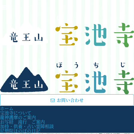
お問い合わせ
ホーム
宝池寺について
龍神護摩のご案内
お写経 滝行 ご案内
加持・供養・占い霊障相談
尼僧院ほのぼの日記