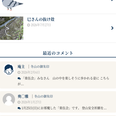
巳さんの抜け殻
2026年7月27日
最近のコメント
庵主
｜
冬山の御朱印
2026年2月6日
「楽伍会」みなさん 山の中を楽しそうに歩かれる姿に こちら
が...
奥◯雅
｜
冬山の御朱印
2026年1月27日
1月25日(日)にお邪魔した「楽伍会」です。 登山安全祈願を...