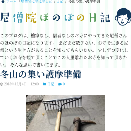
ホーム
/
尼僧院ほのぼの日記
/
日記
/
冬山の集い護摩準備
このブログは、檀家なし、信者なしのお寺にやってきた尼僧さん
のほのぼの日記になります。
まだまだ数少ない、お寺で生きる尼
僧という生き方があることを知ってもらいたい。
少しずつ変化し
ていくお寺を観て頂くことでこの人里離れたお寺を知って頂きた
い。
そんな思いで書いてます。
冬山の集い護摩準備
2018年12月4日 12:00
日記
0