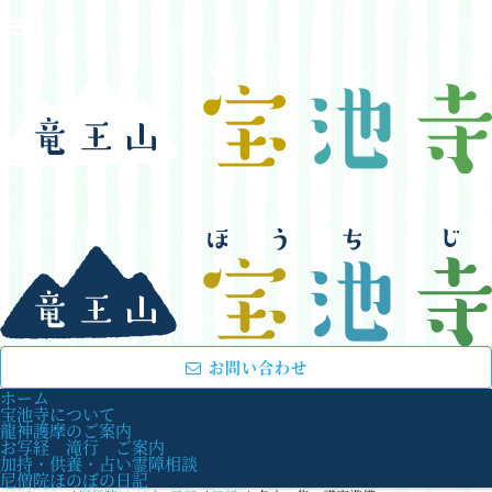
お問い合わせ
ホーム
宝池寺について
龍神護摩のご案内
お写経 滝行 ご案内
加持・供養・占い霊障相談
尼僧院ほのぼの日記