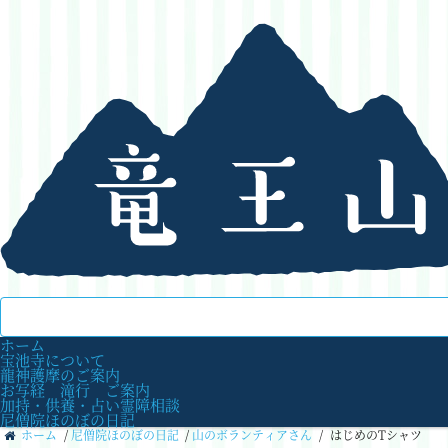
ホーム
宝池寺について
龍神護摩のご案内
お写経 滝行 ご案内
加持・供養・占い霊障相談
尼僧院ほのぼの日記
ホーム
/
尼僧院ほのぼの日記
/
山のボランティアさん
/
はじめのTシャツ