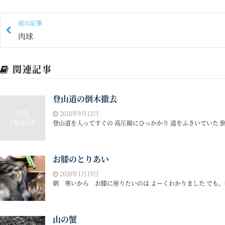
前の記事
肉球
関連記事
登山道の倒木撤去
2018年9月12日
登山道を入ってすぐの 高圧線にひっかかり 道をふさいでいた 倒
お膝のとりあい
2020年1月19日
朝 寒いから お膝に座りたいのは よーくわかりました でも、味
山の蟹