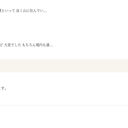
といって 良く山に住んでい...
 大変でした もちろん境内も凄...
ます。