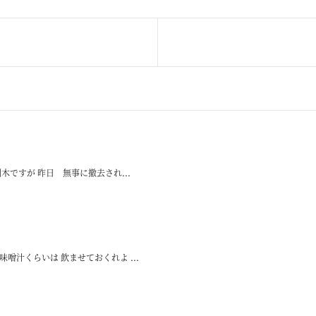
木ですが 昨日 無事に撤去され...
噌汁くらいは 飲ませておくれよ ...