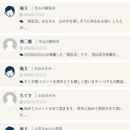
庵主
｜
冬山の御朱印
2026年2月6日
「楽伍会」みなさん 山の中を楽しそうに歩かれる姿に こちら
が...
奥◯雅
｜
冬山の御朱印
2026年1月27日
1月25日(日)にお邪魔した「楽伍会」です。 登山安全祈願を...
庵主
｜
おおみそか
2026年1月27日
ちぐさ様 コメントを頂きとても嬉しく思います いつでも大歓迎...
ちぐさ
｜
おおみそか
2026年1月17日
初めてコメントさせて頂きます。 昨年に初めて参拝させて頂い
た...
庵主
｜
小学生からの質問