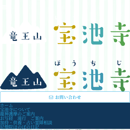
お問い合わせ
ホーム
宝池寺について
龍神護摩のご案内
お写経 滝行 ご案内
加持・供養・占い霊障相談
尼僧院ほのぼの日記