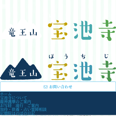
お問い合わせ
ホーム
宝池寺について
龍神護摩のご案内
お写経 滝行 ご案内
加持・供養・占い霊障相談
尼僧院ほのぼの日記