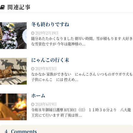
関連記事
冬も終わりですね
2019年2月19日
随分あたたかくなりました 朝早い時間、雪が積もります 大好き
な雪景色ですが 今年は龍神様の...
にゃんこの行く末
2019年8月5日
なかなか 家族ができない にゃんこさん いつものガウガウ犬も
子供にゃんこ には 控えめ...
ホーム
2018年6月9日
令和８年御縁日護摩 8月30日（日） １１時３０分より 八大龍
王宮にて行います 終了後は皆...
4
Comments