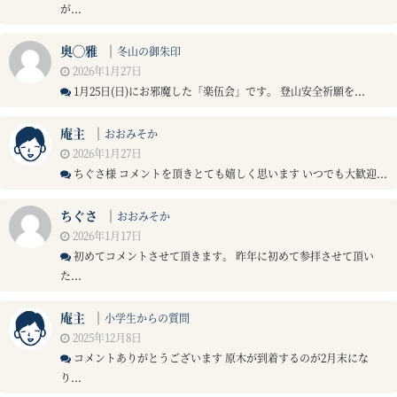
が...
奥◯雅
｜
冬山の御朱印
2026年1月27日
1月25日(日)にお邪魔した「楽伍会」です。 登山安全祈願を...
庵主
｜
おおみそか
2026年1月27日
ちぐさ様 コメントを頂きとても嬉しく思います いつでも大歓迎...
ちぐさ
｜
おおみそか
2026年1月17日
初めてコメントさせて頂きます。 昨年に初めて参拝させて頂い
た...
庵主
｜
小学生からの質問
2025年12月8日
コメントありがとうございます 原木が到着するのが2月末にな
り...