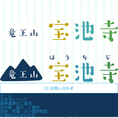
お問い合わせ
ホーム
宝池寺について
龍神護摩のご案内
お写経 滝行 ご案内
加持・供養・占い霊障相談
尼僧院ほのぼの日記