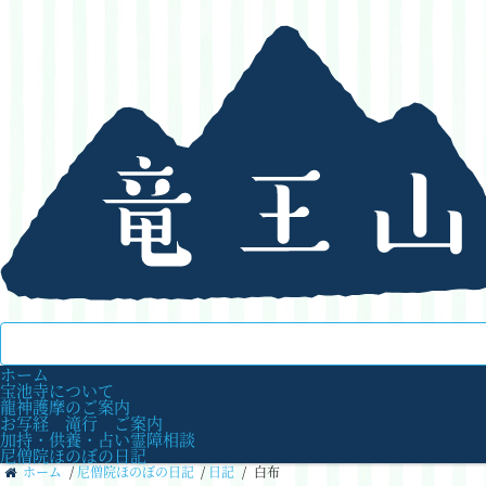
ホーム
宝池寺について
龍神護摩のご案内
お写経 滝行 ご案内
加持・供養・占い霊障相談
尼僧院ほのぼの日記
ホーム
/
尼僧院ほのぼの日記
/
日記
/
白布