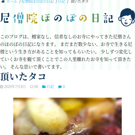
ホーム
/
尼僧院ほのぼの日記
/
日記
/
頂いたタコ
このブログは、檀家なし、信者なしのお寺にやってきた尼僧さん
のほのぼの日記になります。
まだまだ数少ない、お寺で生きる尼
僧という生き方があることを知ってもらいたい。
少しずつ変化し
ていくお寺を観て頂くことでこの人里離れたお寺を知って頂きた
い。
そんな思いで書いてます。
頂いたタコ
2020年7月8日 12:00
日記
0