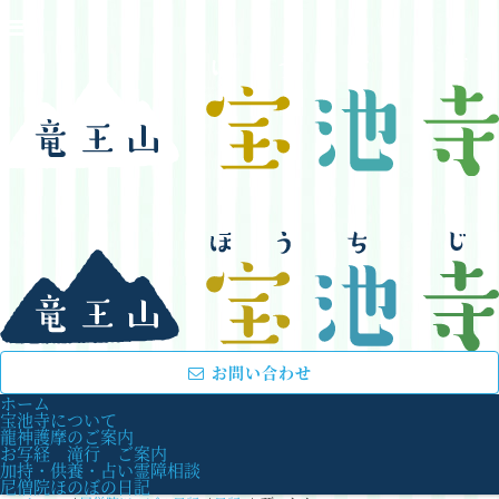
お問い合わせ
ホーム
宝池寺について
龍神護摩のご案内
お写経 滝行 ご案内
加持・供養・占い霊障相談
尼僧院ほのぼの日記