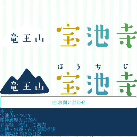
お問い合わせ
ホーム
宝池寺について
龍神護摩のご案内
お写経 滝行 ご案内
加持・供養・占い霊障相談
尼僧院ほのぼの日記