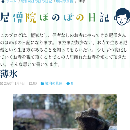
ホーム
/
尼僧院ほのぼの日記
/
境内の景色
/
薄氷
このブログは、檀家なし、信者なしのお寺にやってきた尼僧さん
のほのぼの日記になります。
まだまだ数少ない、お寺で生きる尼
僧という生き方があることを知ってもらいたい。
少しずつ変化し
ていくお寺を観て頂くことでこの人里離れたお寺を知って頂きた
い。
そんな思いで書いてます。
薄氷
2020年1月4日 12:00
境内の景色
0