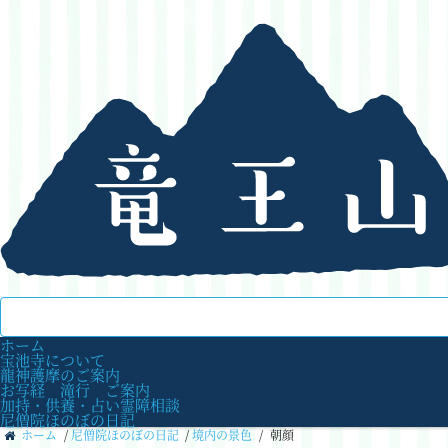
ホーム
宝池寺について
龍神護摩のご案内
お写経 滝行 ご案内
加持・供養・占い霊障相談
尼僧院ほのぼの日記
ホーム
/
尼僧院ほのぼの日記
/
境内の景色
/
朝顔