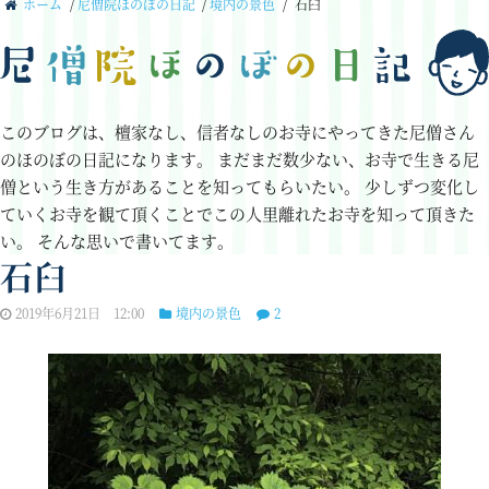
ホーム
/
尼僧院ほのぼの日記
/
境内の景色
/
石臼
このブログは、檀家なし、信者なしのお寺にやってきた尼僧さん
のほのぼの日記になります。
まだまだ数少ない、お寺で生きる尼
僧という生き方があることを知ってもらいたい。
少しずつ変化し
ていくお寺を観て頂くことでこの人里離れたお寺を知って頂きた
い。
そんな思いで書いてます。
石臼
2019年6月21日 12:00
境内の景色
2