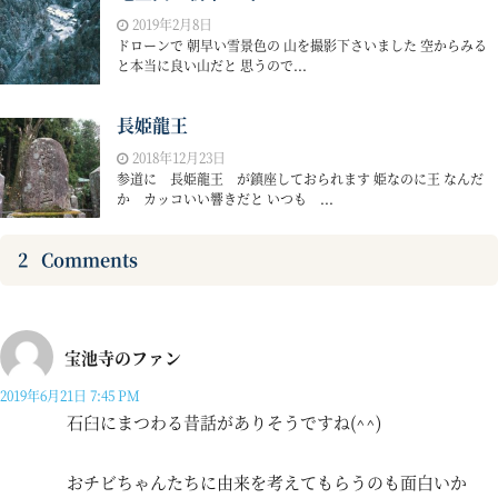
2019年2月8日
ドローンで 朝早い雪景色の 山を撮影下さいました 空からみる
と本当に良い山だと 思うので...
長姫龍王
2018年12月23日
参道に 長姫龍王 が鎮座しておられます 姫なのに王 なんだ
か カッコいい響きだと いつも ...
2
Comments
宝池寺のファン
2019年6月21日 7:45 PM
石臼にまつわる昔話がありそうですね(^^)
おチビちゃんたちに由来を考えてもらうのも面白いか