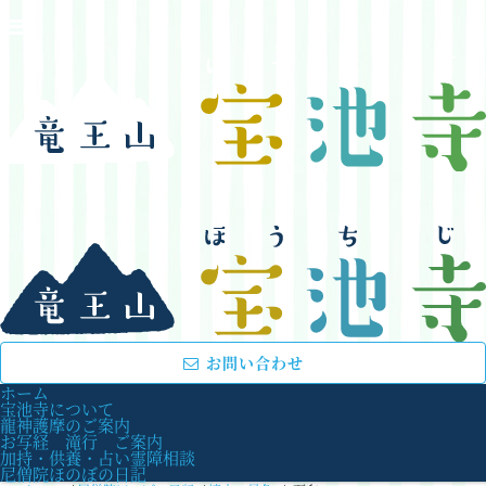
お問い合わせ
ホーム
宝池寺について
龍神護摩のご案内
お写経 滝行 ご案内
加持・供養・占い霊障相談
尼僧院ほのぼの日記