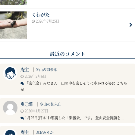
くわがた
2026年7月25日
最近のコメント
庵主
｜
冬山の御朱印
2026年2月6日
「楽伍会」みなさん 山の中を楽しそうに歩かれる姿に こちら
が...
奥◯雅
｜
冬山の御朱印
2026年1月27日
1月25日(日)にお邪魔した「楽伍会」です。 登山安全祈願を...
庵主
｜
おおみそか