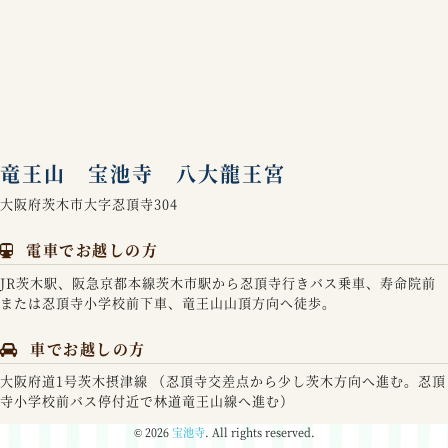
竜王山 宝池寺 八大龍王宮
大阪府茨木市大字忍頂寺304
電車でお越しの方
JR茨木駅、阪急京都本線茨木市駅から忍頂寺行きバス乗車、寿命院前
または忍頂寺小学校前下車、竜王山山頂方向へ徒歩。
車でお越しの方
大阪府道1号茨木摂津線 （忍頂寺交差点から少し茨木方向へ進む。忍頂
寺小学校前バス停付近で林道竜王山線へ進む）
© 2026
宝池寺
. All rights reserved.