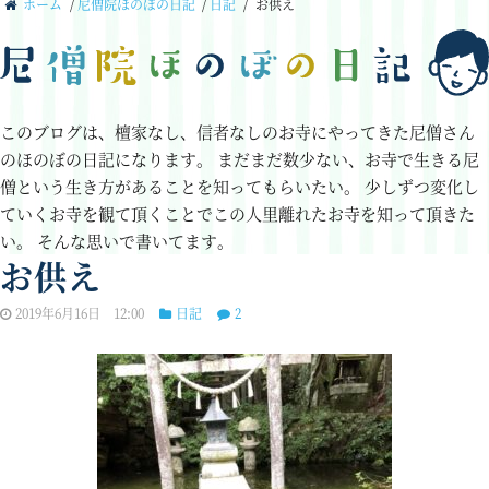
ホーム
/
尼僧院ほのぼの日記
/
日記
/
お供え
このブログは、檀家なし、信者なしのお寺にやってきた尼僧さん
のほのぼの日記になります。
まだまだ数少ない、お寺で生きる尼
僧という生き方があることを知ってもらいたい。
少しずつ変化し
ていくお寺を観て頂くことでこの人里離れたお寺を知って頂きた
い。
そんな思いで書いてます。
お供え
2019年6月16日 12:00
日記
2