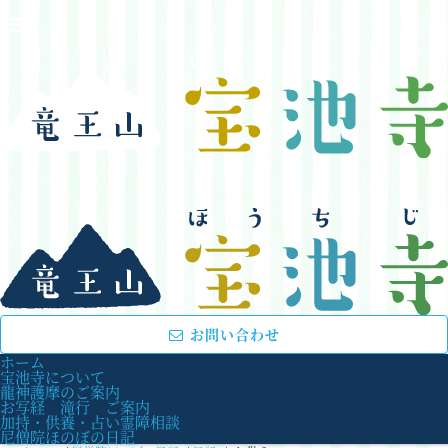
お問い合わせ
ホーム
宝池寺について
龍神護摩のご案内
お写経 滝行 ご案内
加持・供養・占い霊障相談
尼僧院ほのぼの日記