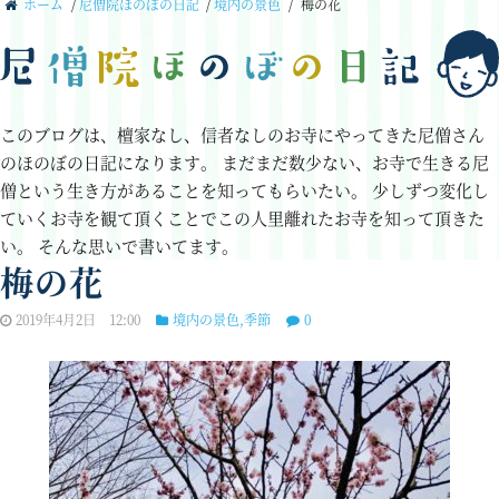
ホーム
/
尼僧院ほのぼの日記
/
境内の景色
/
梅の花
このブログは、檀家なし、信者なしのお寺にやってきた尼僧さん
のほのぼの日記になります。
まだまだ数少ない、お寺で生きる尼
僧という生き方があることを知ってもらいたい。
少しずつ変化し
ていくお寺を観て頂くことでこの人里離れたお寺を知って頂きた
い。
そんな思いで書いてます。
梅の花
2019年4月2日 12:00
境内の景色
,
季節
0