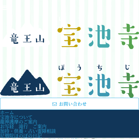
お問い合わせ
ホーム
宝池寺について
龍神護摩のご案内
お写経 滝行 ご案内
加持・供養・占い霊障相談
尼僧院ほのぼの日記