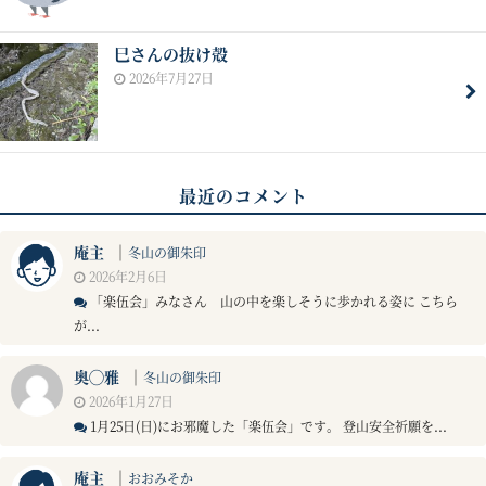
巳さんの抜け殻
2026年7月27日
最近のコメント
庵主
｜
冬山の御朱印
2026年2月6日
「楽伍会」みなさん 山の中を楽しそうに歩かれる姿に こちら
が...
奥◯雅
｜
冬山の御朱印
2026年1月27日
1月25日(日)にお邪魔した「楽伍会」です。 登山安全祈願を...
庵主
｜
おおみそか