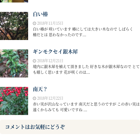
白い椿
2018年11月15日
白い椿が 咲いています 椿にしては大きい木なので しばらく
椿だとは 思わなかったのです...
ギンモクセイ銀木犀
2018年12月21日
境内に銀木犀を植えて頂きました 好きな木が銀木犀なので とて
も嬉しく思います 花が咲くのは...
南天？
2018年12月22日
赤い実が沢山なっています 南天だと思うのですが この赤い実は
遠くからみても 可愛いですね ...
コメントはお気軽にどうぞ