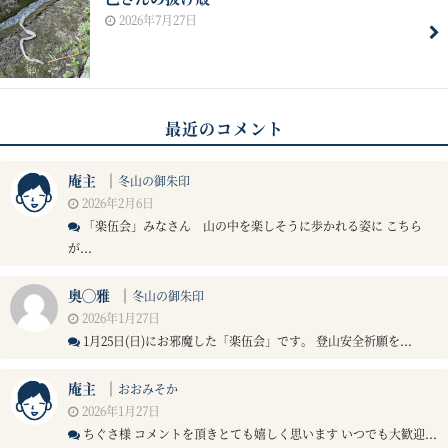
2026年7月27日
最近のコメント
庵主
｜
冬山の御朱印
2026年2月6日
「楽伍会」みなさん 山の中を楽しそうに歩かれる姿に こちら
が...
奥◯雅
｜
冬山の御朱印
2026年1月27日
1月25日(日)にお邪魔した「楽伍会」です。 登山安全祈願を...
庵主
｜
おおみそか
2026年1月27日
ちぐさ様 コメントを頂きとても嬉しく思います いつでも大歓迎...