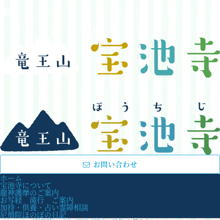
お問い合わせ
ホーム
宝池寺について
龍神護摩のご案内
お写経 滝行 ご案内
加持・供養・占い霊障相談
尼僧院ほのぼの日記