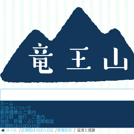
ホーム
宝池寺について
龍神護摩のご案内
お写経 滝行 ご案内
加持・供養・占い霊障相談
尼僧院ほのぼの日記
ホーム
/
尼僧院ほのぼの日記
/
修復状況
/
猛省と感謝