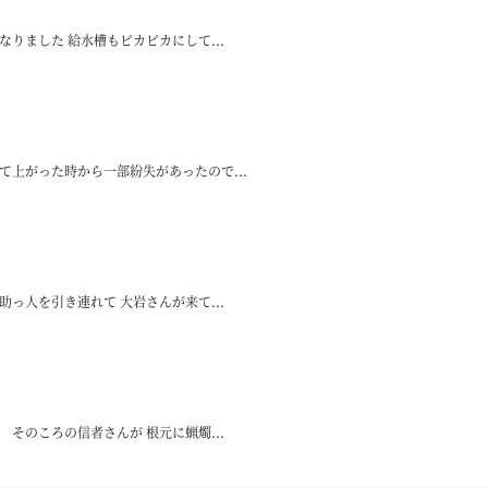
りました 給水槽もピカピカにして...
て上がった時から一部紛失があったので...
っ人を引き連れて 大岩さんが来て...
そのころの信者さんが 根元に蝋燭...