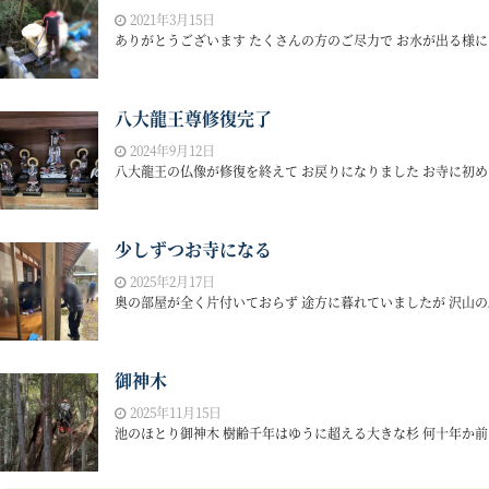
2021年3月15日
ありがとうございます たくさんの方のご尽力で お水が出る様にな
八大龍王尊修復完了
2024年9月12日
八大龍王の仏像が修復を終えて お戻りになりました お寺に初め
少しずつお寺になる
2025年2月17日
奥の部屋が全く片付いておらず 途方に暮れていましたが 沢山の助
御神木
2025年11月15日
池のほとり御神木 樹齢千年はゆうに超える大きな杉 何十年か前 