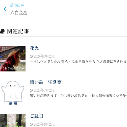
前の記事
六白金星
関連記事
花火
2024年9月23日
今日は花火でしたね 知らずに山を降りたら 花火渋滞に巻き込まれ
怖い話 生き霊
2025年7月26日
暑い日が続きます 少し怖いお話でも （個人情報保護につき多少
ご縁日
2025年8月27日