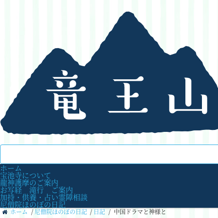
ホーム
宝池寺について
龍神護摩のご案内
お写経 滝行 ご案内
加持・供養・占い霊障相談
尼僧院ほのぼの日記
ホーム
/
尼僧院ほのぼの日記
/
日記
/
中国ドラマと神様と