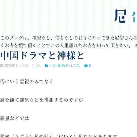
このブログは、檀家なし、信者なしのお寺にやってきた尼僧さん
くお寺を観て頂くことでこの人里離れたお寺を知って頂きたい。
中国ドラマと神様と
2026年4月18日 12:00
日記
,
祈祷あれこれ
0
俗にいう霊視のみでなく
暦を観て運気などを推測するのですが
悪星などでは
羅睺（らごう）星や計斗（
けいと
）星などがあります