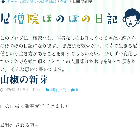
ホーム
/
尼僧院ほのぼの日記
/
季節
/
山椒の新芽
このブログは、檀家なし、信者なしのお寺にやってきた尼僧さん
のほのぼの日記になります。
まだまだ数少ない、お寺で生きる尼
僧という生き方があることを知ってもらいたい。
少しずつ変化し
ていくお寺を観て頂くことでこの人里離れたお寺を知って頂きた
い。
そんな思いで書いてます。
山椒の新芽
2026年4月15日 12:00
季節
,
日記
0
山の山椒に新芽がでてきました
お料理される方は