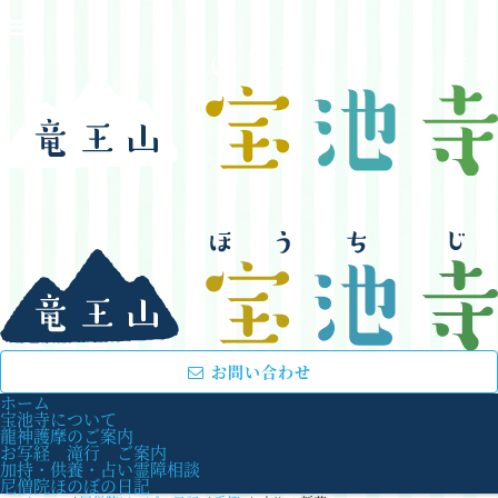
お問い合わせ
ホーム
宝池寺について
龍神護摩のご案内
お写経 滝行 ご案内
加持・供養・占い霊障相談
尼僧院ほのぼの日記