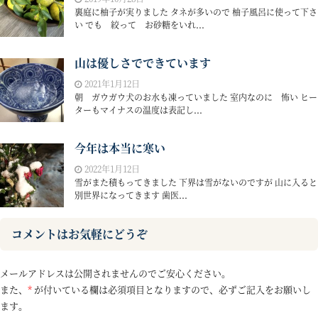
裏庭に柚子が実りました タネが多いので 柚子風呂に使って下さ
い でも 絞って お砂糖をいれ...
山は優しさでできています
2021年1月12日
朝 ガウガウ犬のお水も凍っていました 室内なのに 怖い ヒー
ターもマイナスの温度は表記し...
今年は本当に寒い
2022年1月12日
雪がまた積もってきました 下界は雪がないのですが 山に入ると
別世界になってきます 歯医...
コメントはお気軽にどうぞ
メールアドレスは公開されませんのでご安心ください。
また、
*
が付いている欄は必須項目となりますので、必ずご記入をお願いし
ます。