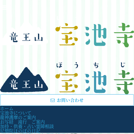
お問い合わせ
ホーム
宝池寺について
龍神護摩のご案内
お写経 滝行 ご案内
加持・供養・占い霊障相談
尼僧院ほのぼの日記