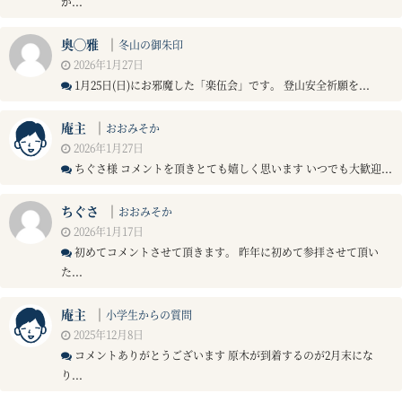
が...
奥◯雅
｜
冬山の御朱印
2026年1月27日
1月25日(日)にお邪魔した「楽伍会」です。 登山安全祈願を...
庵主
｜
おおみそか
2026年1月27日
ちぐさ様 コメントを頂きとても嬉しく思います いつでも大歓迎...
ちぐさ
｜
おおみそか
2026年1月17日
初めてコメントさせて頂きます。 昨年に初めて参拝させて頂い
た...
庵主
｜
小学生からの質問
2025年12月8日
コメントありがとうございます 原木が到着するのが2月末にな
り...