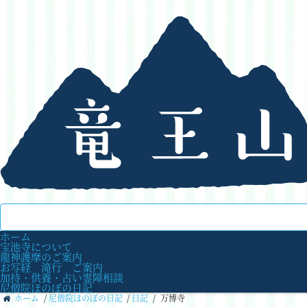
ホーム
宝池寺について
龍神護摩のご案内
お写経 滝行 ご案内
加持・供養・占い霊障相談
尼僧院ほのぼの日記
ホーム
/
尼僧院ほのぼの日記
/
日記
/
万博寺