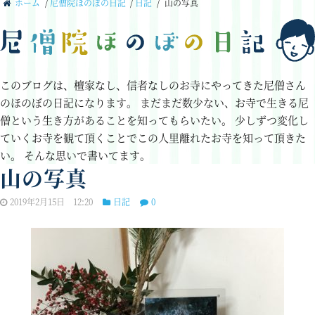
ホーム
/
尼僧院ほのぼの日記
/
日記
/
山の写真
このブログは、檀家なし、信者なしのお寺にやってきた尼僧さん
のほのぼの日記になります。
まだまだ数少ない、お寺で生きる尼
僧という生き方があることを知ってもらいたい。
少しずつ変化し
ていくお寺を観て頂くことでこの人里離れたお寺を知って頂きた
い。
そんな思いで書いてます。
山の写真
2019年2月15日 12:20
日記
0