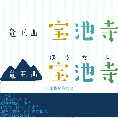
お問い合わせ
ホーム
宝池寺について
龍神護摩のご案内
お写経 滝行 ご案内
加持・供養・占い霊障相談
尼僧院ほのぼの日記