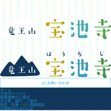
お問い合わせ
ホーム
宝池寺について
龍神護摩のご案内
お写経 滝行 ご案内
加持・供養・占い霊障相談
尼僧院ほのぼの日記