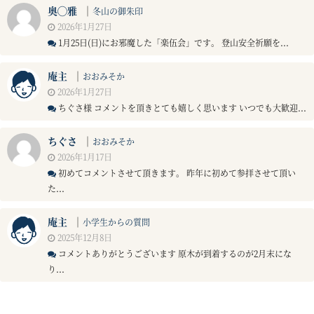
奥◯雅
｜
冬山の御朱印
2026年1月27日
1月25日(日)にお邪魔した「楽伍会」です。 登山安全祈願を...
庵主
｜
おおみそか
2026年1月27日
ちぐさ様 コメントを頂きとても嬉しく思います いつでも大歓迎...
ちぐさ
｜
おおみそか
2026年1月17日
初めてコメントさせて頂きます。 昨年に初めて参拝させて頂い
た...
庵主
｜
小学生からの質問
2025年12月8日
コメントありがとうございます 原木が到着するのが2月末にな
り...