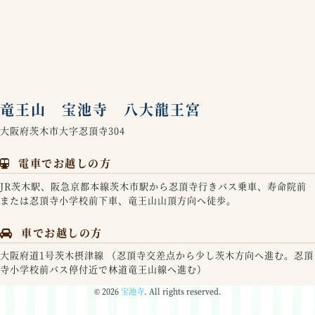
竜王山 宝池寺 八大龍王宮
大阪府茨木市大字忍頂寺304
電車でお越しの方
JR茨木駅、阪急京都本線茨木市駅から忍頂寺行きバス乗車、寿命院前
または忍頂寺小学校前下車、竜王山山頂方向へ徒歩。
車でお越しの方
大阪府道1号茨木摂津線 （忍頂寺交差点から少し茨木方向へ進む。忍頂
寺小学校前バス停付近で林道竜王山線へ進む）
© 2026
宝池寺
. All rights reserved.