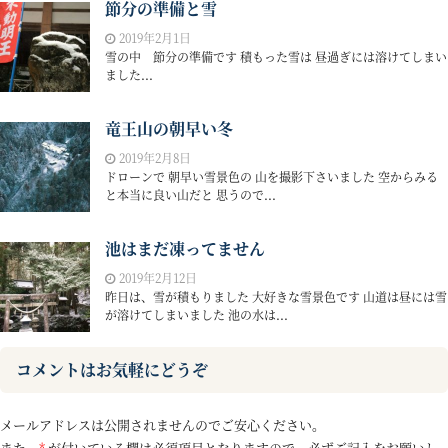
節分の準備と雪
2019年2月1日
雪の中 節分の準備です 積もった雪は 昼過ぎには溶けてしまい
ました...
竜王山の朝早い冬
2019年2月8日
ドローンで 朝早い雪景色の 山を撮影下さいました 空からみる
と本当に良い山だと 思うので...
池はまだ凍ってません
2019年2月12日
昨日は、雪が積もりました 大好きな雪景色です 山道は昼には雪
が溶けてしまいました 池の水は...
コメントはお気軽にどうぞ
メールアドレスは公開されませんのでご安心ください。
また、
*
が付いている欄は必須項目となりますので、必ずご記入をお願いし