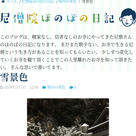
ホーム
/
尼僧院ほのぼの日記
/
境内の景色
/
雪景色
このブログは、檀家なし、信者なしのお寺にやってきた尼僧さん
のほのぼの日記になります。
まだまだ数少ない、お寺で生きる尼
僧という生き方があることを知ってもらいたい。
少しずつ変化し
ていくお寺を観て頂くことでこの人里離れたお寺を知って頂きた
い。
そんな思いで書いてます。
雪景色
2019年2月7日 12:00
境内の景色
0