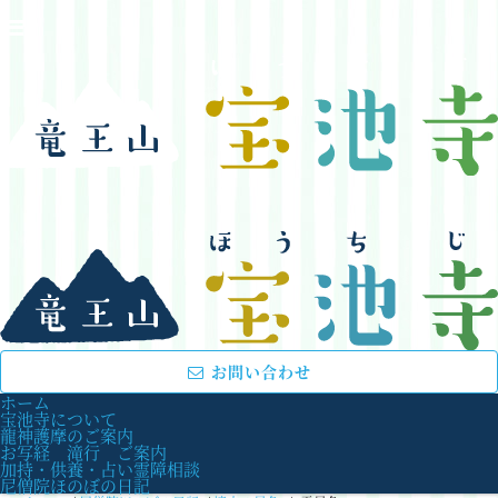
お問い合わせ
ホーム
宝池寺について
龍神護摩のご案内
お写経 滝行 ご案内
加持・供養・占い霊障相談
尼僧院ほのぼの日記