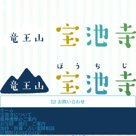
お問い合わせ
ホーム
宝池寺について
龍神護摩のご案内
お写経 滝行 ご案内
加持・供養・占い霊障相談
尼僧院ほのぼの日記