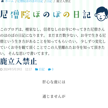
ホーム
/
尼僧院ほのぼの日記
/
日記
/
鹿立入禁止
このブログは、檀家なし、信者なしのお寺にやってきた尼僧さん
のほのぼの日記になります。
まだまだ数少ない、お寺で生きる尼
僧という生き方があることを知ってもらいたい。
少しずつ変化し
ていくお寺を観て頂くことでこの人里離れたお寺を知って頂きた
い。
そんな思いで書いてます。
鹿立入禁止
2024年5月19日 12:17
日記
0
肝心な鹿には
通じませんが