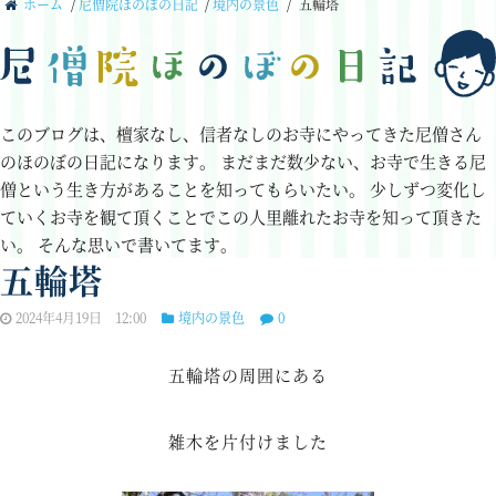
ホーム
/
尼僧院ほのぼの日記
/
境内の景色
/
五輪塔
このブログは、檀家なし、信者なしのお寺にやってきた尼僧さん
のほのぼの日記になります。
まだまだ数少ない、お寺で生きる尼
僧という生き方があることを知ってもらいたい。
少しずつ変化し
ていくお寺を観て頂くことでこの人里離れたお寺を知って頂きた
い。
そんな思いで書いてます。
五輪塔
2024年4月19日 12:00
境内の景色
0
五輪塔の周囲にある
雑木を片付けました