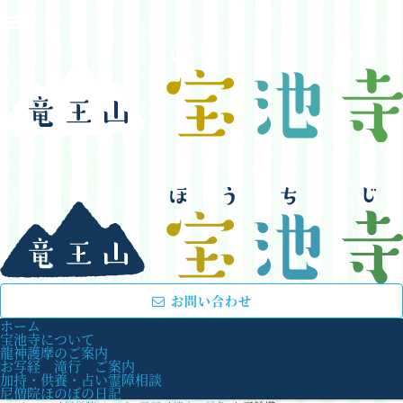
お問い合わせ
ホーム
宝池寺について
龍神護摩のご案内
お写経 滝行 ご案内
加持・供養・占い霊障相談
尼僧院ほのぼの日記