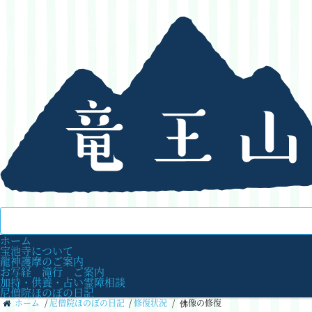
ホーム
宝池寺について
龍神護摩のご案内
お写経 滝行 ご案内
加持・供養・占い霊障相談
尼僧院ほのぼの日記
ホーム
/
尼僧院ほのぼの日記
/
修復状況
/
佛像の修復