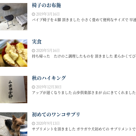
椅子のお布施
2019年3月16日
パイプ椅子を４脚 頂きました 小さく畳めて便利なサイズで 早速
実食
2020年5月16日
持ち帰った たけのこ調理したものを 頂きました 柔らかくてびっく
秋のハイキング
2019年12月30日
アップが遅くなりました 山歩倶楽部さまが 山にきてくれました 
初めてのワンコサプリ
2020年9月13日
サプリメントを頂きました ガウガウ犬初めての サプリメントです