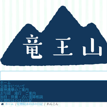
ホーム
宝池寺について
龍神護摩のご案内
お写経 滝行 ご案内
加持・供養・占い霊障相談
尼僧院ほのぼの日記
ホーム
/
尼僧院ほのぼの日記
/
れんこん