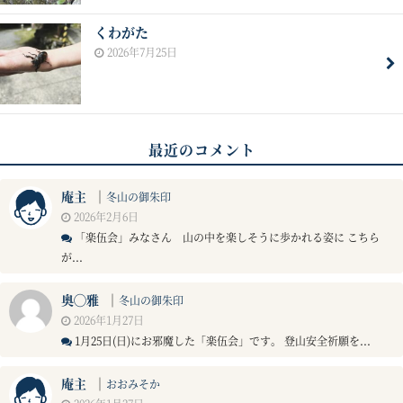
くわがた
2026年7月25日
最近のコメント
庵主
｜
冬山の御朱印
2026年2月6日
「楽伍会」みなさん 山の中を楽しそうに歩かれる姿に こちら
が...
奥◯雅
｜
冬山の御朱印
2026年1月27日
1月25日(日)にお邪魔した「楽伍会」です。 登山安全祈願を...
庵主
｜
おおみそか