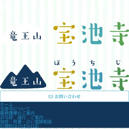
お問い合わせ
ホーム
宝池寺について
龍神護摩のご案内
お写経 滝行 ご案内
加持・供養・占い霊障相談
尼僧院ほのぼの日記