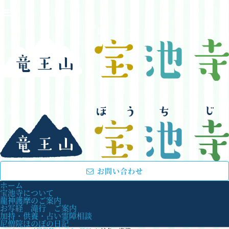
お問い合わせ
ホーム
宝池寺について
龍神護摩のご案内
お写経 滝行 ご案内
加持・供養・占い霊障相談
尼僧院ほのぼの日記