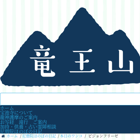
ホーム
宝池寺について
龍神護摩のご案内
お写経 滝行 ご案内
加持・供養・占い霊障相談
尼僧院ほのぼの日記
ホーム
/
尼僧院ほのぼの日記
/
本日のワンコ
/
ビジョンフリーゼ