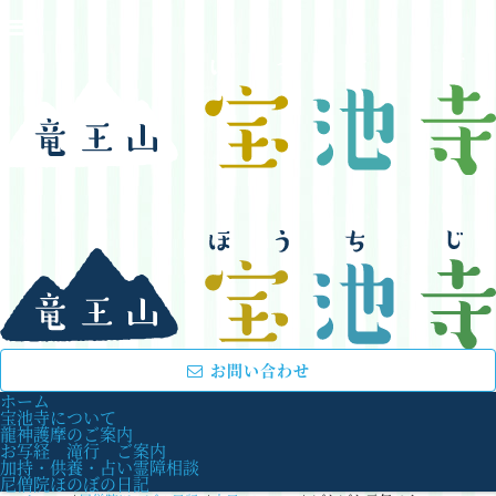
お問い合わせ
ホーム
宝池寺について
龍神護摩のご案内
お写経 滝行 ご案内
加持・供養・占い霊障相談
尼僧院ほのぼの日記