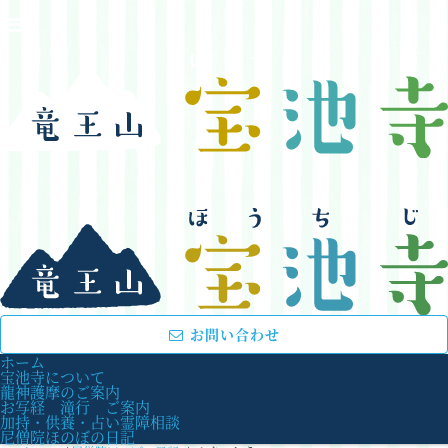
お問い合わせ
ホーム
宝池寺について
龍神護摩のご案内
お写経 滝行 ご案内
加持・供養・占い霊障相談
尼僧院ほのぼの日記