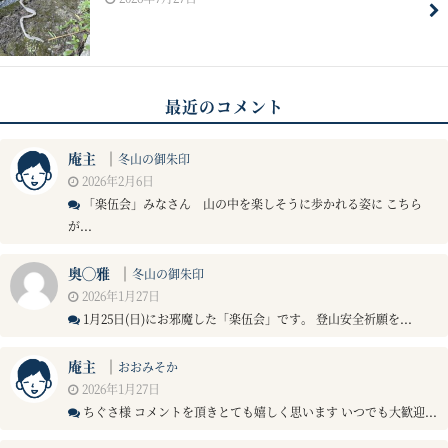
最近のコメント
庵主
｜
冬山の御朱印
2026年2月6日
「楽伍会」みなさん 山の中を楽しそうに歩かれる姿に こちら
が...
奥◯雅
｜
冬山の御朱印
2026年1月27日
1月25日(日)にお邪魔した「楽伍会」です。 登山安全祈願を...
庵主
｜
おおみそか
2026年1月27日
ちぐさ様 コメントを頂きとても嬉しく思います いつでも大歓迎...