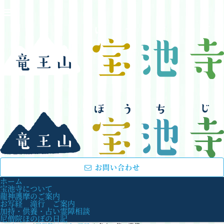
お問い合わせ
ホーム
宝池寺について
龍神護摩のご案内
お写経 滝行 ご案内
加持・供養・占い霊障相談
尼僧院ほのぼの日記