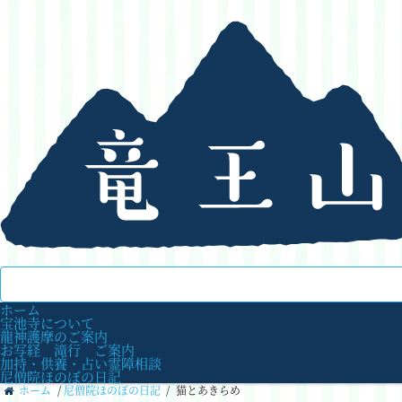
ホーム
宝池寺について
龍神護摩のご案内
お写経 滝行 ご案内
加持・供養・占い霊障相談
尼僧院ほのぼの日記
ホーム
/
尼僧院ほのぼの日記
/
猫とあきらめ