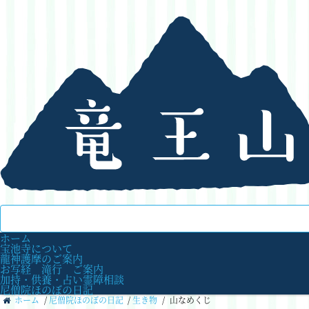
ホーム
宝池寺について
龍神護摩のご案内
お写経 滝行 ご案内
加持・供養・占い霊障相談
尼僧院ほのぼの日記
ホーム
/
尼僧院ほのぼの日記
/
生き物
/
山なめくじ