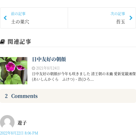
前の記事
次の記事
土の巣穴
苔玉
関連記事
日中友好の朝顔
2021年8月24日
日中友好の朝顔が今年も咲きました 清王朝の末裔 愛新覚羅溥傑
(あいしんかくら ふけつ)・浩(ひろ...
2
Comments
遊子
2022年8月22日 8:06 PM