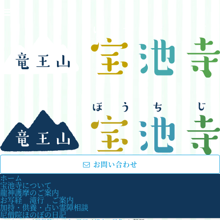
お問い合わせ
ホーム
宝池寺について
龍神護摩のご案内
お写経 滝行 ご案内
加持・供養・占い霊障相談
尼僧院ほのぼの日記