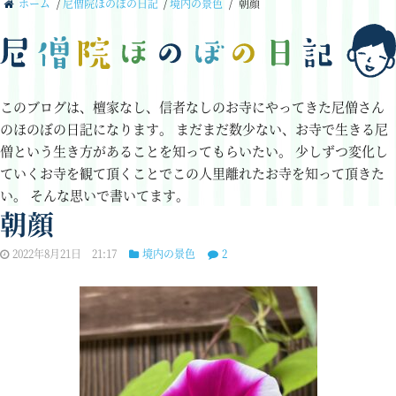
ホーム
/
尼僧院ほのぼの日記
/
境内の景色
/
朝顔
このブログは、檀家なし、信者なしのお寺にやってきた尼僧さん
のほのぼの日記になります。
まだまだ数少ない、お寺で生きる尼
僧という生き方があることを知ってもらいたい。
少しずつ変化し
ていくお寺を観て頂くことでこの人里離れたお寺を知って頂きた
い。
そんな思いで書いてます。
朝顔
2022年8月21日 21:17
境内の景色
2