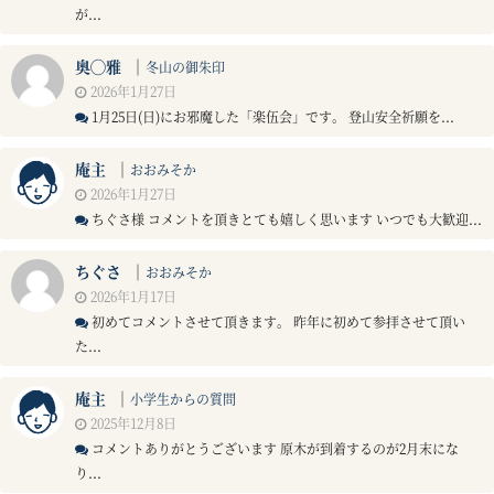
が...
奥◯雅
｜
冬山の御朱印
2026年1月27日
1月25日(日)にお邪魔した「楽伍会」です。 登山安全祈願を...
庵主
｜
おおみそか
2026年1月27日
ちぐさ様 コメントを頂きとても嬉しく思います いつでも大歓迎...
ちぐさ
｜
おおみそか
2026年1月17日
初めてコメントさせて頂きます。 昨年に初めて参拝させて頂い
た...
庵主
｜
小学生からの質問
2025年12月8日
コメントありがとうございます 原木が到着するのが2月末にな
り...