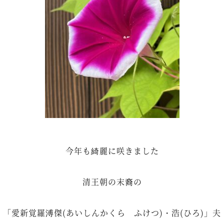
今年も綺麗に咲きました
清王朝の末裔の
「愛新覚羅溥傑(あいしんかくら ふけつ)・浩(ひろ)」夫