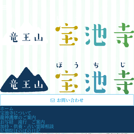
お問い合わせ
ホーム
宝池寺について
龍神護摩のご案内
お写経 滝行 ご案内
加持・供養・占い霊障相談
尼僧院ほのぼの日記