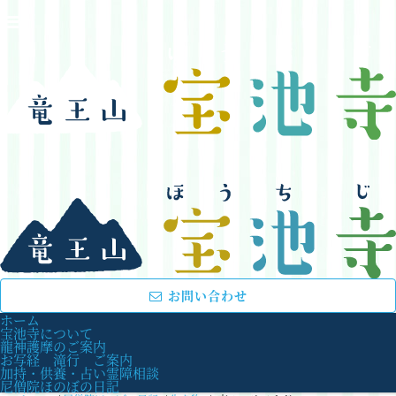
お問い合わせ
ホーム
宝池寺について
龍神護摩のご案内
お写経 滝行 ご案内
加持・供養・占い霊障相談
尼僧院ほのぼの日記