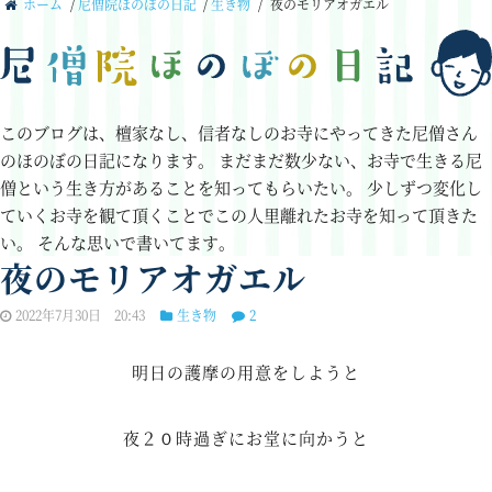
ホーム
/
尼僧院ほのぼの日記
/
生き物
/
夜のモリアオガエル
このブログは、檀家なし、信者なしのお寺にやってきた尼僧さん
のほのぼの日記になります。
まだまだ数少ない、お寺で生きる尼
僧という生き方があることを知ってもらいたい。
少しずつ変化し
ていくお寺を観て頂くことでこの人里離れたお寺を知って頂きた
い。
そんな思いで書いてます。
夜のモリアオガエル
2022年7月30日 20:43
生き物
2
明日の護摩の用意をしようと
夜２０時過ぎにお堂に向かうと