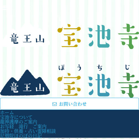
お問い合わせ
ホーム
宝池寺について
龍神護摩のご案内
お写経 滝行 ご案内
加持・供養・占い霊障相談
尼僧院ほのぼの日記