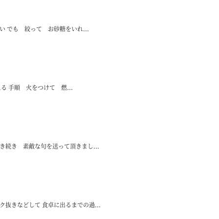
 でも 絞って お砂糖をいれ...
 手順 火をつけて 燃...
き続き 素敵な句を送って頂きまし...
抜きなどして 食卓に出るまでの過...