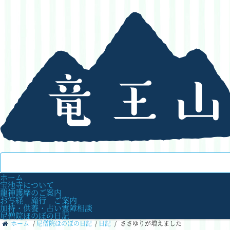
ホーム
宝池寺について
龍神護摩のご案内
お写経 滝行 ご案内
加持・供養・占い霊障相談
尼僧院ほのぼの日記
ホーム
/
尼僧院ほのぼの日記
/
日記
/
ささゆりが増えました