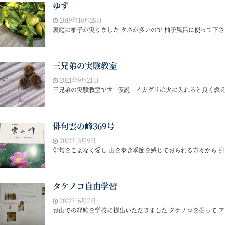
ゆず
2019年10月28日
裏庭に柚子が実りました タネが多いので 柚子風呂に使って下さい
三兄弟の実験教室
2021年9月21日
三兄弟の実験教室です 仮説 イガグリは火に入れると良く燃える
俳句雲の峰369号
2022年3月9日
俳句をこよなく愛し 山を歩き季節を感じておられる方々から 引
タケノコ自由学習
2022年6月2日
お山での経験を学校に提出いただきました タケノコを掘って アク