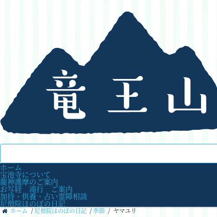
ホーム
宝池寺について
龍神護摩のご案内
お写経 滝行 ご案内
加持・供養・占い霊障相談
尼僧院ほのぼの日記
ホーム
/
尼僧院ほのぼの日記
/
季節
/
ヤマユリ