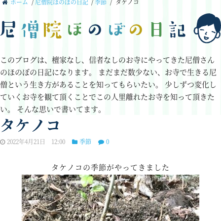
ホーム
/
尼僧院ほのぼの日記
/
季節
/
タケノコ
このブログは、檀家なし、信者なしのお寺にやってきた尼僧さん
のほのぼの日記になります。
まだまだ数少ない、お寺で生きる尼
僧という生き方があることを知ってもらいたい。
少しずつ変化し
ていくお寺を観て頂くことでこの人里離れたお寺を知って頂きた
い。
そんな思いで書いてます。
タケノコ
2022年4月21日 12:00
季節
0
タケノコの季節がやってきました