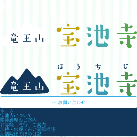
お問い合わせ
ホーム
宝池寺について
龍神護摩のご案内
お写経 滝行 ご案内
加持・供養・占い霊障相談
尼僧院ほのぼの日記