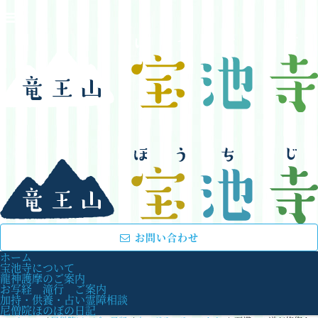
お問い合わせ
ホーム
宝池寺について
龍神護摩のご案内
お写経 滝行 ご案内
加持・供養・占い霊障相談
尼僧院ほのぼの日記