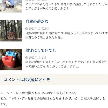
アサガオの苗を持ってきて 庫裡の横に設置してくれました どん
なアサガオが咲くのか楽しみです ...
自然の薪だな
2021年10月28日
自然の中に現れた 薪だなです 素晴らしく上手に挟まっています
圧巻なので来山されたら 是...
留守にしていても
2022年1月2日
年末に所用でお寺を不在にしていました 代わりにお留守番を守
って頂いた方々 ありがとうございます ...
コメントはお気軽にどうぞ
メールアドレスは公開されませんのでご安心ください。
また、
*
が付いている欄は必須項目となりますので、必ずご記入をお願いし
ます。