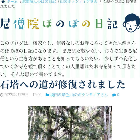
ホーム
/
尼僧院ほのぼの日記
/
山のボランティアさん
/
石塔への道が修復さ
れました
このブログは、檀家なし、信者なしのお寺にやってきた尼僧さん
のほのぼの日記になります。
まだまだ数少ない、お寺で生きる尼
僧という生き方があることを知ってもらいたい。
少しずつ変化し
ていくお寺を観て頂くことでこの人里離れたお寺を知って頂きた
い。
そんな思いで書いてます。
石塔への道が修復されました
2022年2月25日 12:00
境内の景色
,
山のボランティアさん
0