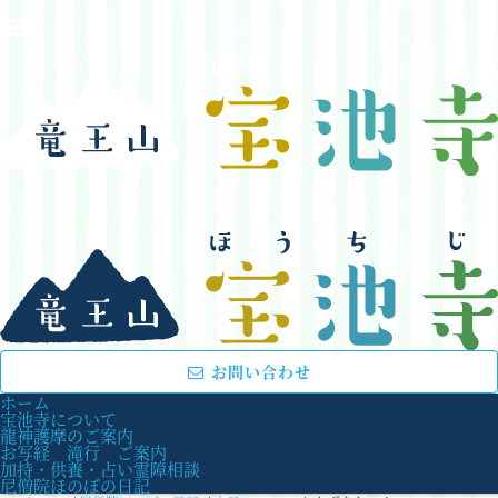
お問い合わせ
ホーム
宝池寺について
龍神護摩のご案内
お写経 滝行 ご案内
加持・供養・占い霊障相談
尼僧院ほのぼの日記