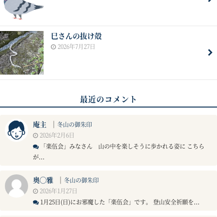
巳さんの抜け殻
2026年7月27日
最近のコメント
庵主
｜
冬山の御朱印
2026年2月6日
「楽伍会」みなさん 山の中を楽しそうに歩かれる姿に こちら
が...
奥◯雅
｜
冬山の御朱印
2026年1月27日
1月25日(日)にお邪魔した「楽伍会」です。 登山安全祈願を...