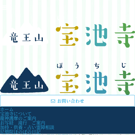
お問い合わせ
ホーム
宝池寺について
龍神護摩のご案内
お写経 滝行 ご案内
加持・供養・占い霊障相談
尼僧院ほのぼの日記