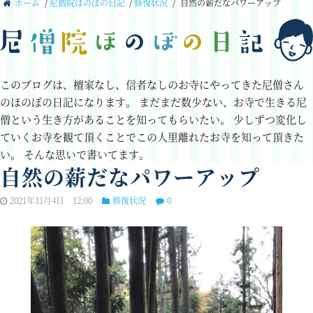
ホーム
/
尼僧院ほのぼの日記
/
修復状況
/
自然の薪だなパワーアップ
このブログは、檀家なし、信者なしのお寺にやってきた尼僧さん
のほのぼの日記になります。
まだまだ数少ない、お寺で生きる尼
僧という生き方があることを知ってもらいたい。
少しずつ変化し
ていくお寺を観て頂くことでこの人里離れたお寺を知って頂きた
い。
そんな思いで書いてます。
自然の薪だなパワーアップ
2021年11月4日 12:00
修復状況
0