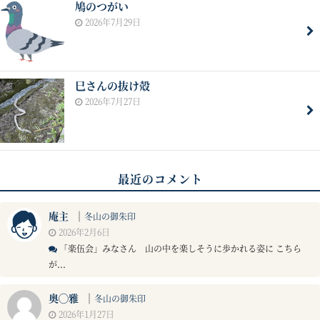
鳩のつがい
2026年7月29日
巳さんの抜け殻
2026年7月27日
最近のコメント
庵主
｜
冬山の御朱印
2026年2月6日
「楽伍会」みなさん 山の中を楽しそうに歩かれる姿に こちら
が...
奥◯雅
｜
冬山の御朱印
2026年1月27日