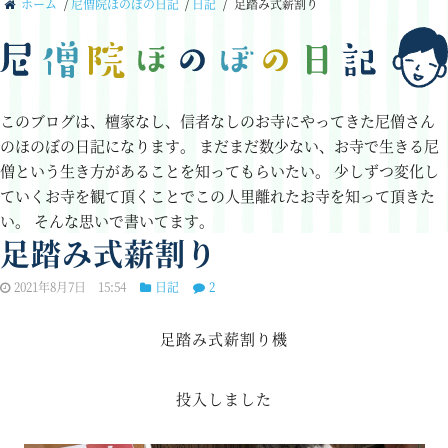
ホーム
/
尼僧院ほのぼの日記
/
日記
/
足踏み式薪割り
このブログは、檀家なし、信者なしのお寺にやってきた尼僧さん
のほのぼの日記になります。
まだまだ数少ない、お寺で生きる尼
僧という生き方があることを知ってもらいたい。
少しずつ変化し
ていくお寺を観て頂くことでこの人里離れたお寺を知って頂きた
い。
そんな思いで書いてます。
足踏み式薪割り
2021年8月7日 15:54
日記
2
足踏み式薪割り機
投入しました