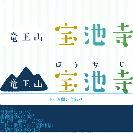
お問い合わせ
ホーム
宝池寺について
龍神護摩のご案内
お写経 滝行 ご案内
加持・供養・占い霊障相談
尼僧院ほのぼの日記