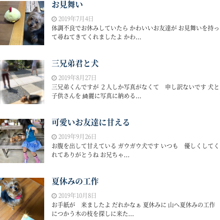
お見舞い
2019年7月4日
体調不良でお休みしていたら かわいいお友達が お見舞いを持っ
て尋ねてきてくれましたよ かわ...
三兄弟君と犬
2019年8月27日
三兄弟くんですが ２人しか写真がなくて 申し訳ないです 犬と
子供さんを 綺麗に写真に納める...
可愛いお友達に甘える
2019年9月26日
お腹を出して甘えている ガウガウ犬です いつも 優しくしてく
れてありがとうね お兄ちゃ...
夏休みの工作
2019年10月8日
お手紙が 来ましたよ だれかなぁ 夏休みに 山へ夏休みの工作
につかう木の枝を探しに来た...