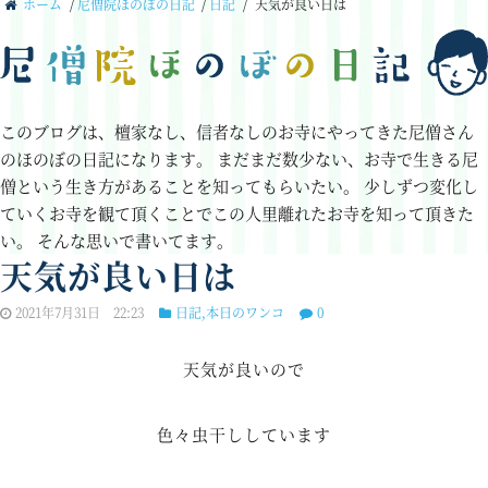
ホーム
/
尼僧院ほのぼの日記
/
日記
/
天気が良い日は
このブログは、檀家なし、信者なしのお寺にやってきた尼僧さん
のほのぼの日記になります。
まだまだ数少ない、お寺で生きる尼
僧という生き方があることを知ってもらいたい。
少しずつ変化し
ていくお寺を観て頂くことでこの人里離れたお寺を知って頂きた
い。
そんな思いで書いてます。
天気が良い日は
2021年7月31日 22:23
日記
,
本日のワンコ
0
天気が良いので
色々虫干ししています