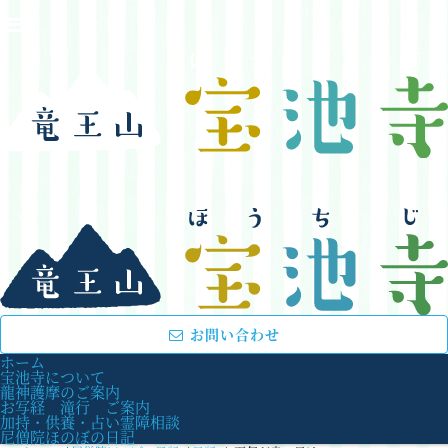
お問い合わせ
ホーム
宝池寺について
龍神護摩のご案内
お写経 滝行 ご案内
加持・供養・占い霊障相談
尼僧院ほのぼの日記