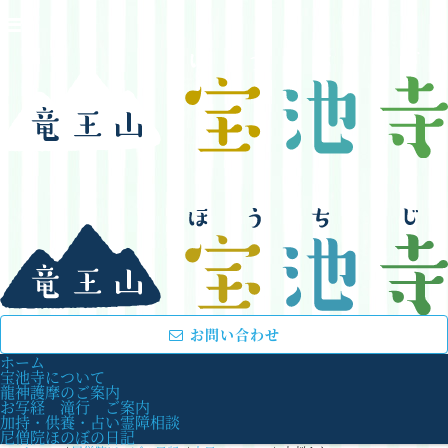
お問い合わせ
ホーム
宝池寺について
龍神護摩のご案内
お写経 滝行 ご案内
加持・供養・占い霊障相談
尼僧院ほのぼの日記