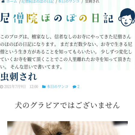
ホーム
/
尼僧院ほのぼの日記
/
本日のワンコ
/
虫刺され
このブログは、檀家なし、信者なしのお寺にやってきた尼僧さん
のほのぼの日記になります。
まだまだ数少ない、お寺で生きる尼
僧という生き方があることを知ってもらいたい。
少しずつ変化し
ていくお寺を観て頂くことでこの人里離れたお寺を知って頂きた
い。
そんな思いで書いてます。
虫刺され
2021年7月9日 12:00
本日のワンコ
2
犬のグラビアではございません