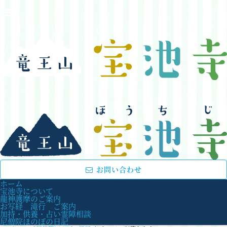
お問い合わせ
ホーム
宝池寺について
龍神護摩のご案内
お写経 滝行 ご案内
加持・供養・占い霊障相談
尼僧院ほのぼの日記