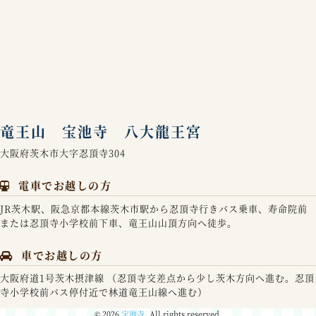
竜王山 宝池寺 八大龍王宮
大阪府茨木市大字忍頂寺304
電車でお越しの方
JR茨木駅、阪急京都本線茨木市駅から忍頂寺行きバス乗車、寿命院前
または忍頂寺小学校前下車、竜王山山頂方向へ徒歩。
車でお越しの方
大阪府道1号茨木摂津線 （忍頂寺交差点から少し茨木方向へ進む。忍頂
寺小学校前バス停付近で林道竜王山線へ進む）
© 2026
宝池寺
. All rights reserved.