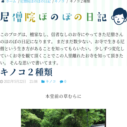
ホーム
/
尼僧院ほのぼの日記
/
キノコ
/
キノコ２種類
このブログは、檀家なし、信者なしのお寺にやってきた尼僧さん
のほのぼの日記になります。
まだまだ数少ない、お寺で生きる尼
僧という生き方があることを知ってもらいたい。
少しずつ変化し
ていくお寺を観て頂くことでこの人里離れたお寺を知って頂きた
い。
そんな思いで書いてます。
キノコ２種類
2021年5月22日 21:08
キノコ
0
本堂前の草むらに