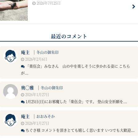
2026年7月25日
最近のコメント
庵主
｜
冬山の御朱印
2026年2月6日
「楽伍会」みなさん 山の中を楽しそうに歩かれる姿に こちら
が...
奥◯雅
｜
冬山の御朱印
2026年1月27日
1月25日(日)にお邪魔した「楽伍会」です。 登山安全祈願を...
庵主
｜
おおみそか
2026年1月27日
ちぐさ様 コメントを頂きとても嬉しく思います いつでも大歓迎...