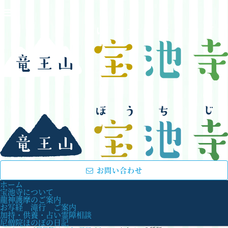
お問い合わせ
ホーム
宝池寺について
龍神護摩のご案内
お写経 滝行 ご案内
加持・供養・占い霊障相談
尼僧院ほのぼの日記